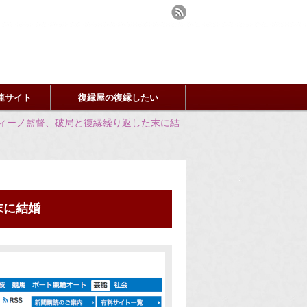
連サイト
復縁屋の復縁したい
ィーノ監督、破局と復縁繰り返した末に結
末に結婚