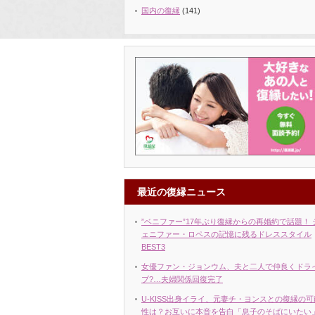
国内の復縁
(141)
最近の復縁ニュース
”ベニファー”17年ぶり復縁からの再婚約で話題！ 
ェニファー・ロペスの記憶に残るドレススタイル
BEST3
女優ファン・ジョンウム、夫と二人で仲良くドラ
ブ?…夫婦関係回復完了
U-KISS出身イライ、元妻チ・ヨンスとの復縁の可
性は？お互いに本音を告白「息子のそばにいたい