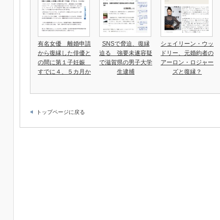
有名女優 離婚申請
SNSで脅迫、復縁
シェイリーン・ウッ
から復縁した俳優と
迫る 強要未遂容疑
ドリー、元婚約者の
の間に第１子妊娠
で滋賀県の男子大学
アーロン・ロジャー
すでに４、５カ月か
生逮捕
ズと復縁？
トップページに戻る