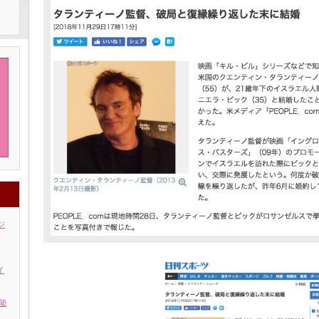
ジ
イ
能
」