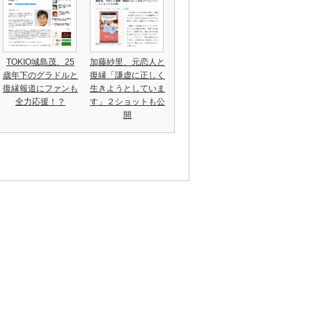
TOKIO城島茂、25
加藤紗里、元恋人と
歳年下のグラドルと
復縁「謙虚に正しく
復縁報道にファンも
生きようとしていま
全力応援！？
す」２ショットも公
開