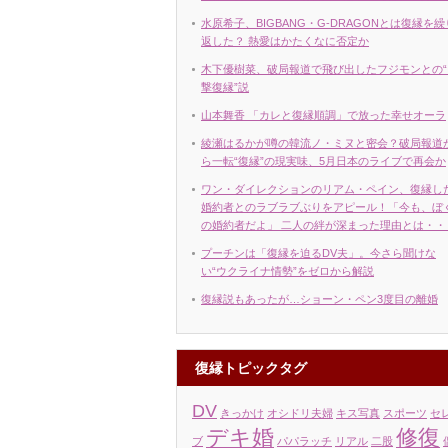
水原希子、BIGBANG・G-DRAGONとは復縁を繰
返した？ 熱愛はかたくなに否定か
木下優樹菜、破局報道で飛び出したフジモンとの“
撃復縁”説
山本舞香 「カレと復縁順調」で放った幸せオーラ
綾瀬はるかが噂の韓流ノ・ミヌと密会？破局報道
ら一転“復縁”の現実味、5月日本のライブで再会か
ワン・ダイレクションのリアム・ペイン、復縁し
婚約者とのラブラブぶりをアピール！「今も、ぼ
の婚約者だよ」 二人の絆が深まった理由とは・・
プーチンは「復縁を迫るDV夫」。今さら聞けな
い“ウクライナ情勢”をゼロから解説
復縁説もあったが…ショーン・ペン3度目の離婚
復縁トピックタグ
DV
きっかけ
オシドリ夫婦
キス写真
スポーツ
セ
デキ婚
修復
ブ
パパラッチ
リアル
二股