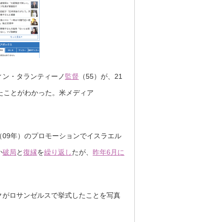
ィン・タランティーノ
監督
（55）が、21
たことがわかった。米メディア
09年）のプロモーションでイスラエル
か
破局
と
復縁
を
繰り返し
たが、
昨年6月に
ックがロサンゼルスで挙式したことを写真