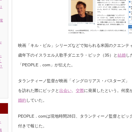
り
電
か
映画「キル・ビル」シリーズなどで知られる米国のクエンテ
歳年下のイスラエル人歌手ダニエラ・ピック（35）と
結婚
し
た
く
「PEOPLE．com」が伝えた。
？
タランティーノ監督が映画「イングロリアス・バスターズ」（
を訪れた際にピックと
出会い
、
交際
に発展したという。何度
婚約
していた。
PEOPLE．comは現地時間28日、タランティーノ監督とピ
レ
付きで報じた。
偶