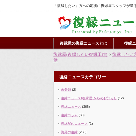
「復縁したい」方への応援に復縁屋スタッフが送る
復縁屋の復縁ニュースとは
復縁ニ
復縁屋(復縁したい復縁工作)
>
復縁したい
婚
復縁ニュースカテゴリー
未分類
(2)
復縁ニュース(復縁屋)からのお知らせ
(12)
復縁ニュース
(368)
復縁コラム
(30)
復縁屋のニュース
(1)
海外の復縁
(250)