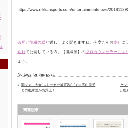
https://www.nikkansports.com/entertainment/news/2018112
棄
う
繰
破局と復縁の繰り
返し、よく聞きますね。今度こそお
幸せ
に
議
別れ
て公開している方、【復縁屋】の
プロカウンセラーにあ
ょう。
No tags for this post.
関ジャニ大倉“ストーカー被害告白”で吉高由里子
ケン
との復縁説が急浮上！
と復
関連記事