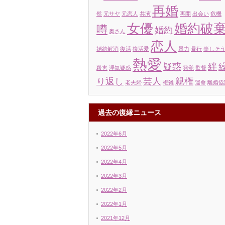
再婚
然
元サヤ
元恋人
共演
再開
出会い
危機
女優
婚約破
噂
婚約
奥さん
恋人
婚約解消
復活
復活愛
暴力
暴行
楽しそ
熱愛
疑惑
絆
殺害
浮気疑惑
発覚
監督
り返し
芸人
親権
老夫婦
複雑
運命
離婚協
過去の復縁ニュース
2022年6月
2022年5月
2022年4月
2022年3月
2022年2月
2022年1月
2021年12月