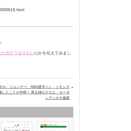
90000610.html
♡
なたがどうなりたいの
かを伝えてみまし
ダル・ジェンナー、NBA選手ベン・シモンズ
縁したことが判明！ 異父姉のクロエ・カーダ
シアンが大暴露