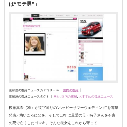
は“モテ男”」
復縁屋の復縁ニュースカテゴリー in
国内の復縁
復縁屋の復縁ニュースタグ in
幸せ
,
国内の復縁
,
おすすめの復縁ニュース
後藤真希（28）が文字通りの“ハッピーサマーウェディング”を電撃
発表♪ 幼いころに父を、そして10年に最愛の母・時子さんを不慮
の死で亡くしたゴマキ。そんな彼女をこれから守って…