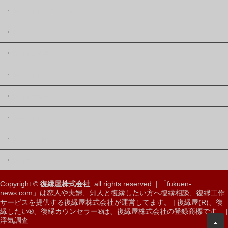
復縁屋の復縁ニュースとは
著作権
復縁屋株式会社
復縁屋の復縁工作
復縁屋の復縁したい
復縁屋の復縁工作
復縁屋の別れさせ屋(工作)
復縁ニュースサイトマップ
Copyright ©
復縁屋株式会社
. all rights reserved. | 「fukuen-
news.com」は恋人や夫婦、知人と
復縁したい
方へ
復縁相談、復縁工作
サービスを提供する復縁屋株式会社
が運営してます。 |
復縁屋(R)
、
復
縁したい®
、
復縁カウンセラー®
は、
復縁屋株式会社の登録商標
です。 |
浮気調査