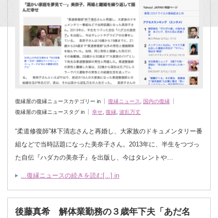
復縁屋の復縁ニュースカテゴリー in
復縁ニュース
,
国内の復縁
復縁屋の復縁ニュースタグ in
幸せ
,
復縁
,
波乱万丈
“柔道修復師”林下清志さんと再婚し、大家族のドキュメンタリー番
組などで当時話題になった美奈子さん。2013年に、半生をつづっ
た自伝『ハダカの美奈子』を出版し、今はタレントや…
...復縁ニュースの続きを読む[...] in
後藤真希 解体業勤務の３歳年下夫「あだ名