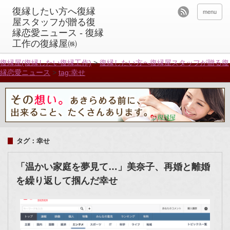
menu
復縁屋(復縁したい復縁工作)
>
復縁したい方へ復縁屋スタッフが贈る復
縁恋愛ニュース
>
tag:幸せ
タグ：幸せ
「温かい家庭を夢見て…」美奈子、再婚と離婚
を繰り返して掴んだ幸せ