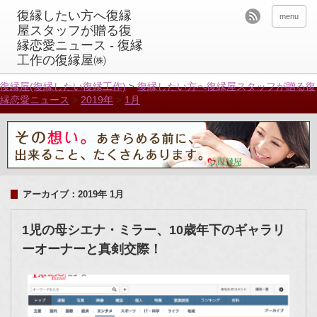
menu
復縁屋(復縁したい復縁工作)
>
復縁したい方へ復縁屋スタッフが贈る復
縁恋愛ニュース
>
2019年
>
1月
アーカイブ：2019年 1月
1児の母シエナ・ミラー、10歳年下のギャラリ
ーオーナーと真剣交際！