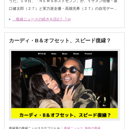
うだ。１９日、「ＮＥＷＳポストセブン」が、イケメン俳優・坂
口健太郎（２７）と実力派女優・高畑充希（２７）の自宅デー…
...復縁ニュースの続きを読む[...] in
カーディ・B＆オフセット、スピード復縁？
復縁屋の復縁ニュースカテゴリー in
復縁ニュース
,
海外の復縁