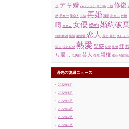
デキ婚
修復
ブ
パパラッチ
リアル
二股
再婚
然
元サヤ
元恋人
共演
再開
出会い
危機
女優
婚約破
噂
婚約
奥さん
恋人
婚約解消
復活
復活愛
暴力
暴行
楽しそ
熱愛
疑惑
絆
殺害
浮気疑惑
発覚
監督
り返し
芸人
親権
老夫婦
複雑
運命
離婚協
過去の復縁ニュース
2022年6月
2022年5月
2022年4月
2022年3月
2022年2月
2022年1月