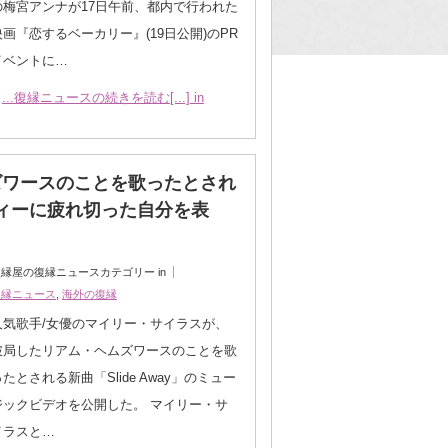
の梅宮アンナが17日午前、都内で行われた
映画『恋するベーカリー』(19日公開)のPR
イベントに…
...復縁ニュースの続きを読む[...] in
ズワースのことを歌ったとされ
ーティーに疲れ切った自分を表
縁屋の復縁ニュースカテゴリー in
復縁ニュース
,
海外の復縁
人気歌手/女優のマイリー・サイラスが、
破局したリアム・ヘムズワースのことを歌
ったとされる新曲「Slide Away」のミュー
ジックビデオを公開した。 マイリー・サ
イラスと…