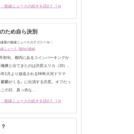
...復縁ニュースの続きを読む[...] in
念のため自ら決別
縁屋の復縁ニュースカテゴリー in
復縁ニュース
,
国内の復縁
9月初旬、都内にあるコインパーキングか
ら颯爽と出てきたのは沢尻エリカ（33）。
来年1月より放送されるNHK大河ドラマ
『麒麟がくる』に出演する沢尻。オフだっ
たこの日、真っ赤な…
...復縁ニュースの続きを読む[...] in
！？