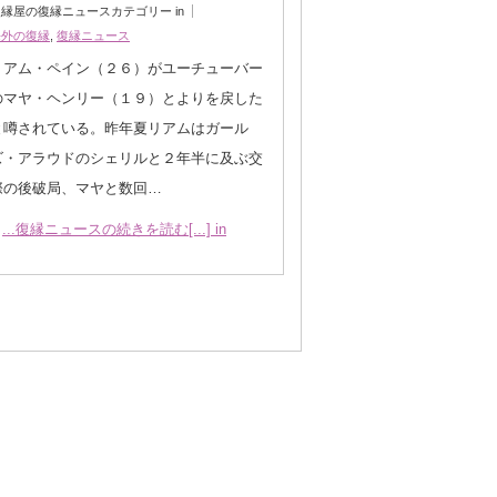
縁屋の復縁ニュースカテゴリー in
海外の復縁
,
復縁ニュース
リアム・ペイン（２６）がユーチューバー
のマヤ・ヘンリー（１９）とよりを戻した
と噂されている。昨年夏リアムはガール
ズ・アラウドのシェリルと２年半に及ぶ交
際の後破局、マヤと数回…
...復縁ニュースの続きを読む[...] in