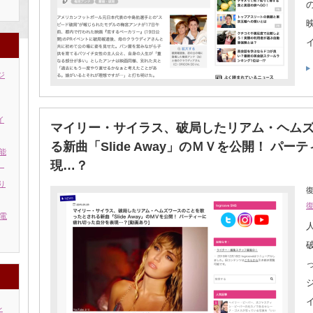
ジ
イ
マイリー・サイラス、破局したリアム・ヘム
る新曲「Slide Away」のＭＶを公開！ パ
能
現…？
」
り
復
電
レ