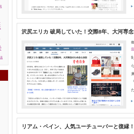
偶
棄
沢尻エリカ 破局していた！交際8年、大河専
う
復
繰
議
リアム・ペイン、人気ユーチューバーと復縁