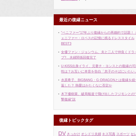
最近の復縁ニュース
”ベニファー”17年ぶり復縁からの再婚約で話題！ 
ェニファー・ロペスの記憶に残るドレススタイル
BEST3
女優ファン・ジョンウム、夫と二人で仲良くドラ
ブ?…夫婦関係回復完了
U-KISS出身イライ、元妻チ・ヨンスとの復縁の可
性は？お互いに本音を告白「息子のそばにいたい
水原希子、BIGBANG・G-DRAGONとは復縁を繰
返した？ 熱愛はかたくなに否定か
木下優樹菜、破局報道で飛び出したフジモンとの“
撃復縁”説
復縁トピックタグ
DV
きっかけ
オシドリ夫婦
キス写真
スポーツ
セ