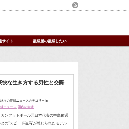
連サイト
復縁屋の復縁したい
豪快な生き方する男性と交際
縁屋の復縁ニュースカテゴリー in
復縁ニュース
,
国内の復縁
リカンフットボール元日本代表の中島佑選
手との“スピード破局”が報じられたモデル