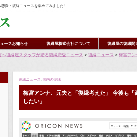
恋愛・復縁ニュースを集めてみました!
ュースお知らせ
復縁屋株式会社について
復縁屋の復縁関
方へ復縁屋スタッフが贈る復縁恋愛ニュース
>
復縁ニュース
>
梅宮アン
復縁ニュース
,
国内の復縁
梅宮アンナ、元夫と「復縁考えた」 今後も「
したい」