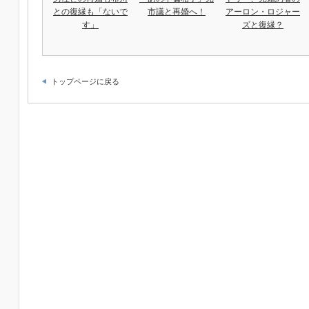
との復縁も「ないで
市議と再婚へ！
アーロン・ロジャー
す」
ズと復縁？
トップページに戻る