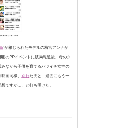
局
”が報じられたモデルの梅宮アンナが
公開)のPRイベントに破局報道後、母のク
営みながら子供を育てるバツイチ女性の
は映画同様、
別れ
た夫と「過去にもう一
理想ですが…」と打ち明けた。