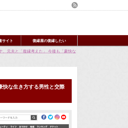
連サイト
復縁屋の復縁したい
ナ、元夫と「復縁考えた」 今後も「豪快な
豪快な生き方する男性と交際