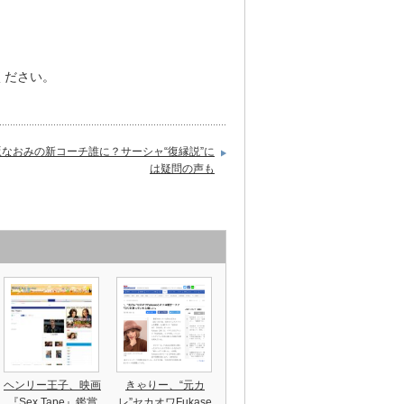
ください。
坂なおみの新コーチ誰に？サーシャ“復縁説”に
は疑問の声も
ヘンリー王子、映画
きゃりー、“元カ
『Sex Tape』鑑賞
レ”セカオワFukase