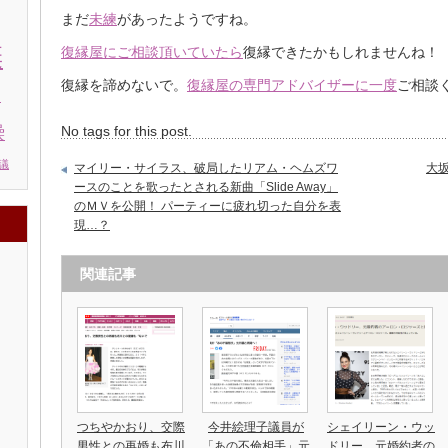
まだ
未練
があったようですね。
棄
復縁
屋にご相談頂いていたら
復縁できたかもしれませんね！
復縁を諦めないで。
復縁屋の専門
アドバイザーに一度
ご相談
う
No tags for this post.
繰
議
マイリー・サイラス、破局したリアム・ヘムズワ
大
ースのことを歌ったとされる新曲「Slide Away」
のＭＶを公開！ パーティーに疲れ切った自分を表
現…？
関連記事
つちやかおり、交際
今井絵理子議員が
シェイリーン・ウッ
男性との再婚も布川
「あの不倫相手」元
ドリー、元婚約者の