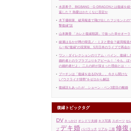
水原希子、BIGBANG・G-DRAGONとは復縁を繰
返した？ 熱愛はかたくなに否定か
木下優樹菜、破局報道で飛び出したフジモンとの“
撃復縁”説
山本舞香 「カレと復縁順調」で放った幸せオーラ
綾瀬はるかが噂の韓流ノ・ミヌと密会？破局報道
ら一転“復縁”の現実味、5月日本のライブで再会か
ワン・ダイレクションのリアム・ペイン、復縁し
婚約者とのラブラブぶりをアピール！「今も、ぼ
の婚約者だよ」 二人の絆が深まった理由とは・・
プーチンは「復縁を迫るDV夫」。今さら聞けな
い“ウクライナ情勢”をゼロから解説
復縁説もあったが…ショーン・ペン3度目の離婚
復縁トピックタグ
DV
きっかけ
オシドリ夫婦
キス写真
スポーツ
セ
デキ婚
修復
ブ
パパラッチ
リアル
二股