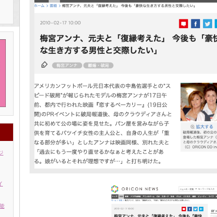
ジ
イ
能
」