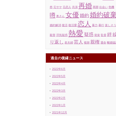
再婚
然
元サヤ
元恋人
共演
再開
出会い
危機
女優
婚約破
噂
婚約
奥さん
恋人
婚約解消
復活
復活愛
暴力
暴行
楽しそ
熱愛
疑惑
絆
殺害
浮気疑惑
発覚
監督
り返し
芸人
親権
老夫婦
複雑
運命
離婚協
過去の復縁ニュース
2022年6月
2022年5月
2022年4月
2022年3月
2022年2月
2022年1月
2021年12月