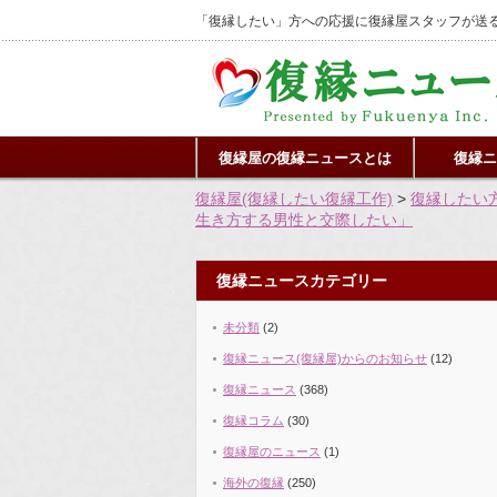
「復縁したい」方への応援に復縁屋スタッフが送る
復縁屋の復縁ニュースとは
復縁ニ
復縁屋(復縁したい復縁工作)
>
復縁したい
生き方する男性と交際したい」
復縁ニュースカテゴリー
未分類
(2)
復縁ニュース(復縁屋)からのお知らせ
(12)
復縁ニュース
(368)
復縁コラム
(30)
復縁屋のニュース
(1)
海外の復縁
(250)