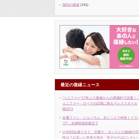
国内の復縁
(141)
最近の復縁ニュース
”ベニファー”17年ぶり復縁からの再婚約で話題！ 
ェニファー・ロペスの記憶に残るドレススタイル
BEST3
女優ファン・ジョンウム、夫と二人で仲良くドラ
ブ?…夫婦関係回復完了
U-KISS出身イライ、元妻チ・ヨンスとの復縁の可
性は？お互いに本音を告白「息子のそばにいたい