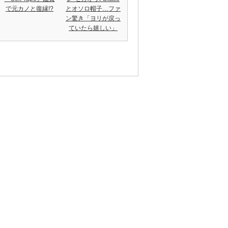
で元カノと復縁!?
とオソロ帽子…ファ
ン驚き「ヨリが戻っ
ていたら嬉しい」