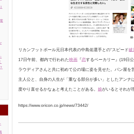
り
電
か
リカンフットボール元日本代表の中島佑選手との“スピード
破
た
17日午前、都内で行われた
映画
『
恋
するベーカリー』(19日
く
？
ラウディアさんと共に初めて公の場に姿を見せた。パン屋を
主人公と、自身の人生が「重なる部分が多い」としたアンナ
度やり直せるかなぁと考えたことがある。
娘
がいるとそれが
https://www.oricon.co.jp/news/73442/
レ
偶