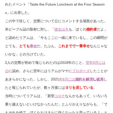
れたイベント「Taste the Future Luncheon at the Four Season
s」に出席した。
この中で珍しく、交際について公にコメントする場面があった。
米ピープル誌の取材に対し、「
彼女は今
も、ぼくの
婚約者
だよ」
と認めたリアムは、「今もここに一緒に来ているし、この瞬間が
とても、
とても
幸せ
だ。たぶん、
これまでで一番幸せ
なんじゃな
いかな」とのろけていた。
2人の交際が初めて報じられたのは2018年のこと。
翌年9月には
公
に認め、さらに翌年にはリアムがマヤに
プロポーズ
したことが
あきらかになった。しかし、2021
年6月には
婚約を解消
し
破局
し
たと報じられていたが、数ヶ月後には
ヨリを戻している
。
当時についてリアムは、「新型
コロナ
なんかもあって、いろいろ
乗り越えないといけなかったんだ」とふりかえりながらも、「で
もそれを経て、ぼくたちはさらに強くなったと思っているよ」と