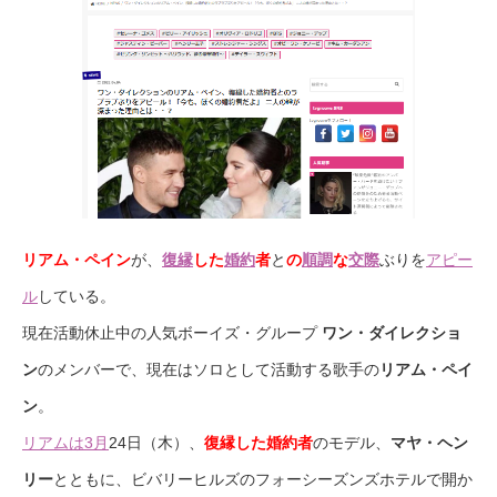
リアム・ペイン
が、
復縁
した
婚約
者
と
の
順調
な
交際
ぶりを
アピー
ル
している。
現在活動休止中の人気ボーイズ・グループ
ワン・ダイレクショ
ン
のメンバーで、現在はソロとして活動する歌手の
リアム・ペイ
ン
。
リアムは3月
24日（木）、
復縁した婚約者
のモデル、
マヤ・ヘン
リー
とともに、ビバリーヒルズのフォーシーズンズホテルで開か