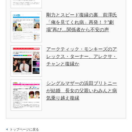
剛力とスピード復縁の裏 前澤氏
「俺を見てくれ病」再発！？“劇
場”再び…関係者から不安の声
アークティック・モンキーズのア
レックス・ターナー、アレクサ・
チャンと復縁か
シングルマザーの浜田ブリトニー
が結婚 長女の父親いわみんと病
気乗り越え復縁
トップページに戻る