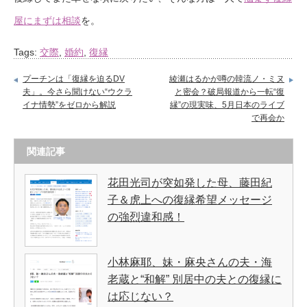
屋にまずは相談
を。
Tags:
交際
,
婚約
,
復縁
プーチンは「復縁を迫るDV
綾瀬はるかが噂の韓流ノ・ミヌ
夫」。今さら聞けない“ウクラ
と密会？破局報道から一転“復
イナ情勢”をゼロから解説
縁”の現実味、5月日本のライブ
で再会か
関連記事
花田光司が突如発した母、藤田紀
子＆虎上への復縁希望メッセージ
の強烈違和感！
小林麻耶、妹・麻央さんの夫・海
老蔵と“和解” 別居中の夫との復縁に
は応じない？