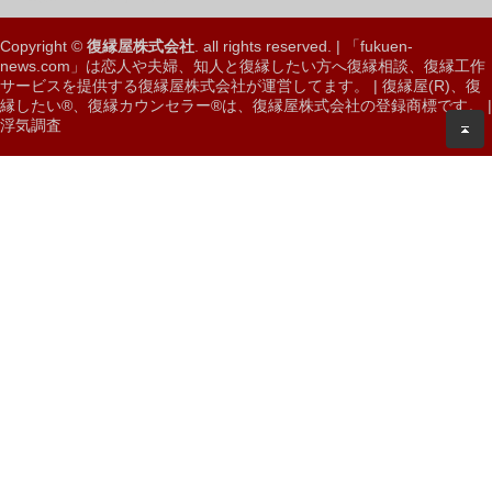
Copyright ©
復縁屋株式会社
. all rights reserved. | 「fukuen-
news.com」は恋人や夫婦、知人と
復縁したい
方へ
復縁相談、復縁工作
サービスを提供する復縁屋株式会社
が運営してます。 |
復縁屋(R)
、
復
縁したい®
、
復縁カウンセラー®
は、
復縁屋株式会社の登録商標
です。 |
浮気調査