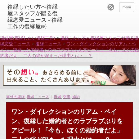
menu
復縁屋(復縁したい復縁工作)
>
復縁したい方へ復縁屋スタッフが贈る復
縁恋愛ニュース
>
復縁ニュース
>
ワン・ダイレクションのリアム・ペ
イン、復縁した婚約者とのラブラブぶりをアピール！「今も、ぼくの婚
約者だよ」 二人の絆が深まった理由とは・・？
海外の復縁
,
復縁ニュース
復縁
,
交際
,
婚約
ワン・ダイレクションのリアム・ペイ
ン、復縁した婚約者とのラブラブぶりを
アピール！「今も、ぼくの婚約者だよ」