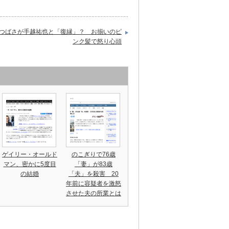
つばさが手越祐也と「復縁」？ お揃いのピ
ンク髪で怒り心頭
ゲイリー・オールド
のこぎりで76歳
マン、密かに5度目
「妻」が83歳
の結婚
「夫」を殺害 20
年前に容疑者を激怒
させた夫の所業とは