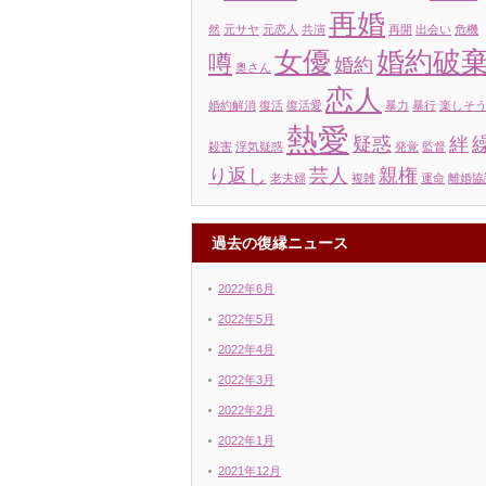
再婚
然
元サヤ
元恋人
共演
再開
出会い
危機
女優
婚約破
噂
婚約
奥さん
恋人
婚約解消
復活
復活愛
暴力
暴行
楽しそ
熱愛
疑惑
絆
殺害
浮気疑惑
発覚
監督
り返し
芸人
親権
老夫婦
複雑
運命
離婚協
過去の復縁ニュース
2022年6月
2022年5月
2022年4月
2022年3月
2022年2月
2022年1月
2021年12月