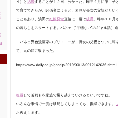
４）と
結婚
することが１２日、分かった。昨年４月に第１子
て育ててきたが、関係者によると、岩見が長女の父親だとい
棄
こともあり、浜田の
妊娠
発覚
直後に一度は
破局
。昨年１０月
う
の暮らしをスタートする。パネェ（“半端ない”のギャル語）
繰
パネェ異色漫画家のブリトニーが、長女の父親とついに籍を
議
て、元の鞘に収まった。
https://www.daily.co.jp/gossip/2019/03/13/0012142036.shtml
復縁
して苦難もを家族で乗り越えていけるといいですね。
いろんな事情で一度は破局してしまっても、復縁できます。
お教えします。