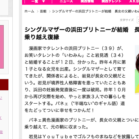
ジ
イ
能
」