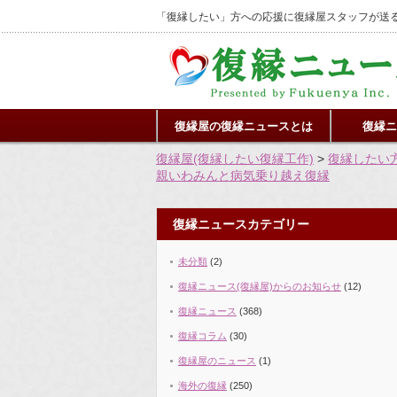
「復縁したい」方への応援に復縁屋スタッフが送る
復縁屋の復縁ニュースとは
復縁ニ
復縁屋(復縁したい復縁工作)
>
復縁したい
親いわみんと病気乗り越え復縁
復縁ニュースカテゴリー
未分類
(2)
復縁ニュース(復縁屋)からのお知らせ
(12)
復縁ニュース
(368)
復縁コラム
(30)
復縁屋のニュース
(1)
海外の復縁
(250)