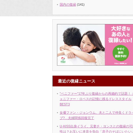
国内の復縁
(141)
最近の復縁ニュース
”ベニファー”17年ぶり復縁からの再婚約で話題！ 
ェニファー・ロペスの記憶に残るドレススタイル
BEST3
女優ファン・ジョンウム、夫と二人で仲良くドラ
ブ?…夫婦関係回復完了
U-KISS出身イライ、元妻チ・ヨンスとの復縁の可
性は？お互いに本音を告白「息子のそばにいたい