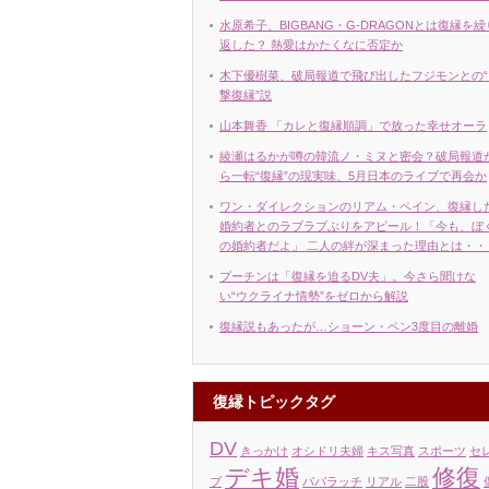
水原希子、BIGBANG・G-DRAGONとは復縁を繰
返した？ 熱愛はかたくなに否定か
木下優樹菜、破局報道で飛び出したフジモンとの“
撃復縁”説
山本舞香 「カレと復縁順調」で放った幸せオーラ
綾瀬はるかが噂の韓流ノ・ミヌと密会？破局報道
ら一転“復縁”の現実味、5月日本のライブで再会か
ワン・ダイレクションのリアム・ペイン、復縁し
婚約者とのラブラブぶりをアピール！「今も、ぼ
の婚約者だよ」 二人の絆が深まった理由とは・・
プーチンは「復縁を迫るDV夫」。今さら聞けな
い“ウクライナ情勢”をゼロから解説
復縁説もあったが…ショーン・ペン3度目の離婚
復縁トピックタグ
DV
きっかけ
オシドリ夫婦
キス写真
スポーツ
セ
デキ婚
修復
ブ
パパラッチ
リアル
二股