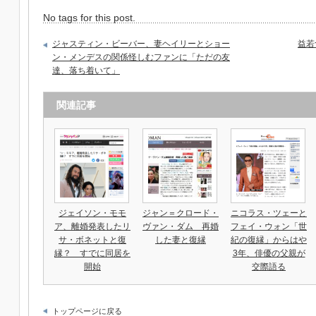
No tags for this post.
ジャスティン・ビーバー、妻ヘイリーとショー
益若
ン・メンデスの関係怪しむファンに「ただの友
達、落ち着いて」
関連記事
ジェイソン・モモ
ジャン＝クロード・
ニコラス・ツェーと
ア、離婚発表したリ
ヴァン・ダム 再婚
フェイ・ウォン「世
サ・ボネットと復
した妻と復縁
紀の復縁」からはや
縁？ すでに同居を
3年、俳優の父親が
開始
交際語る
トップページに戻る