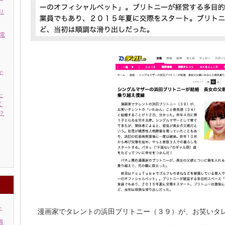
り
電
か
た
く
？
レ
漫画家でタレントの浜田ブリトニー（３９）が、お笑いタレ
偶