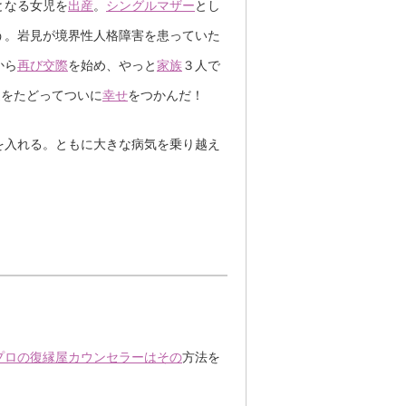
となる女児を
出産
。
シングルマザー
とし
う。岩見が境界性人格障害を患っていた
から
再び交際
を始め、やっと
家族
３人で
道をたどってついに
幸せ
をつかんだ！
入れる。ともに大きな病気を乗り越え
プロの復縁屋カウンセラーはその
方法を