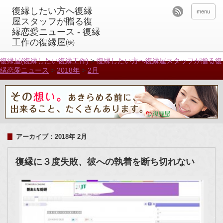
menu
復縁屋(復縁したい復縁工作)
>
復縁したい方へ復縁屋スタッフが贈る復
縁恋愛ニュース
>
2018年
>
2月
アーカイブ：2018年 2月
復縁に３度失敗、彼への執着を断ち切れない