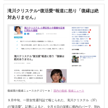
滝川クリステル“復活愛”報道に怒り「復縁は絶
対ありません」
復縁屋の復縁ニュースカテゴリー in
国内の復縁
,
復縁ニュース
９月中旬、一部女性週刊誌で報じられた、滝川クリステル（37）
の“復活愛”。記事によると、９月４日の深夜に都内のバーで、別れ