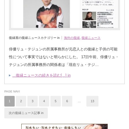
復縁屋の復縁ニュースカテゴリー in
海外の復縁
,
復縁ニュース
俳優リュ・テジュンの所属事務所が元恋人との復縁と子供の可能
性について事実ではないと明らかにした。 17日午前、俳優リュ・
テジュンの所属事務所の関係者は「現在リュ・テジ…
...復縁ニュースの続きを読む[...] in
PAGE NAVI
1
2
3
4
5
6
…
13
次の復縁ニュース記事 in