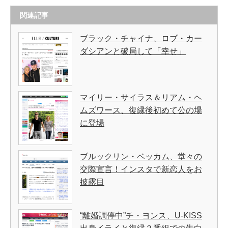
関連記事
ブラック・チャイナ、ロブ・カー
ダシアンと破局して「幸せ」
マイリー・サイラス＆リアム・ヘ
ムズワース、復縁後初めて公の場
に登場
ブルックリン・ベッカム、堂々の
交際宣言！インスタで新恋人をお
披露目
“離婚調停中”チ・ヨンス、U-KISS