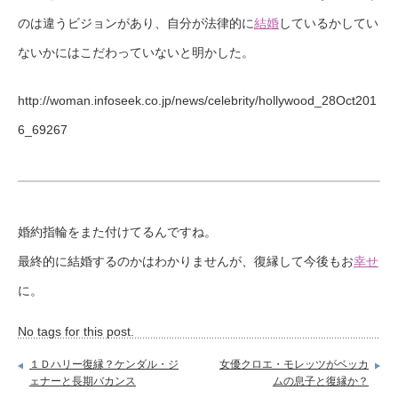
のは違うビジョンがあり、自分が法律的に
結婚
しているかしてい
ないかにはこだわっていないと明かした。
http://woman.infoseek.co.jp/news/celebrity/hollywood_28Oct201
6_69267
婚約指輪をまた付けてるんですね。
最終的に結婚するのかはわかりませんが、復縁して今後もお
幸せ
に。
No tags for this post.
１Ｄハリー復縁？ケンダル・ジ
女優クロエ・モレッツがベッカ
ェナーと長期バカンス
ムの息子と復縁か？