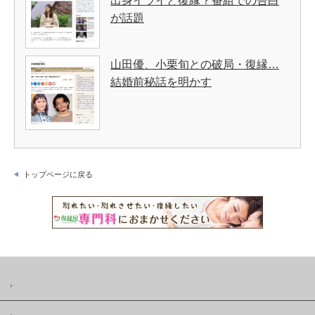
出身イライと復縁？番組での告白
が話題
山田優、小栗旬との破局・復縁…
結婚前秘話を明かす
トップページに戻る
復縁屋の復縁ニュースとは