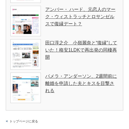
アンバー・ ハード、元恋人のマー
ク・ウィストラッチとロサンゼル
スで復縁デート？
田口淳之介 小嶺麗奈と“復縁”して
いた！格安1LDKで再出発の同棲再
開
パメラ・アンダーソン、2週間前に
離婚を申請した夫とキスを目撃さ
れる
トップページに戻る