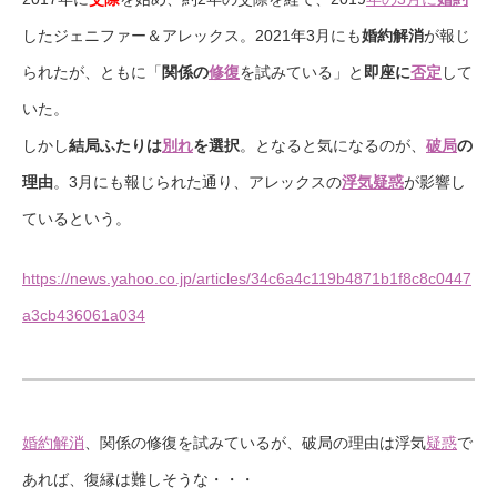
したジェニファー＆アレックス。2021年3月にも
婚約解消
が報じ
られたが、ともに「
関係の
修復
を試みている」と
即座に
否定
して
いた。
しかし
結局ふたりは
別れ
を選択
。となると気になるのが、
破局
の
理由
。3月にも報じられた通り、アレックスの
浮気疑惑
が影響し
ているという。
https://news.yahoo.co.jp/articles/34c6a4c119b4871b1f8c8c0447
a3cb436061a034
婚約解消
、関係の修復を試みているが、破局の理由は浮気
疑惑
で
あれば、復縁は難しそうな・・・