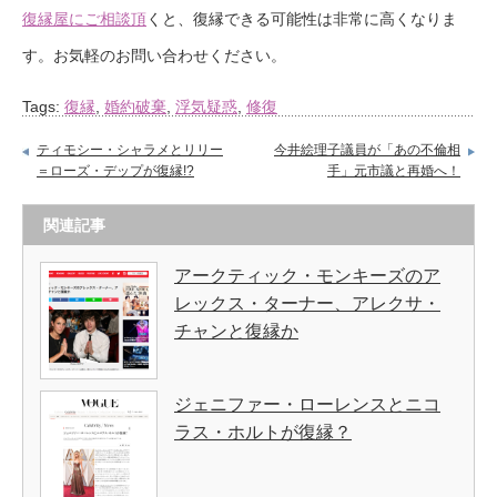
復縁屋にご相談頂
くと、復縁できる可能性は非常に高くなりま
す。お気軽のお問い合わせください。
Tags:
復縁
,
婚約破棄
,
浮気疑惑
,
修復
ティモシー・シャラメとリリー
今井絵理子議員が「あの不倫相
＝ローズ・デップが復縁!?
手」元市議と再婚へ！
関連記事
アークティック・モンキーズのア
レックス・ターナー、アレクサ・
チャンと復縁か
ジェニファー・ローレンスとニコ
ラス・ホルトが復縁？