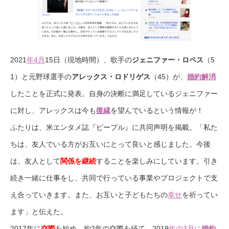
2021
年4月
15日（現地時間）、歌手の
ジェニファー・ロペス
（5
1）と元野球選手の
アレックス・ロドリゲス
（45）が、
婚約解消
したことを正式に発表。自身の決断に満足しているジェニファー
に対し、アレックスは今も
復縁
を望んでいるという情報が！
ふたりは、米エンタメ誌『ピープル』に共同声明を掲載。「私た
ちは、友人でいる方がお互いにとって良いと感じました。今後
は、友人として
関係を継続
することを楽しみにしています。引き
続き一緒に仕事をし、共同で行っている事業やプロジェクトで支
え合っていきます。また、お互いと子どもたちの
幸せ
を祈ってい
ます」と伝えた。
2017年に
交際
を始め、約2年の交際を経て、2019
年の3月に
婚約