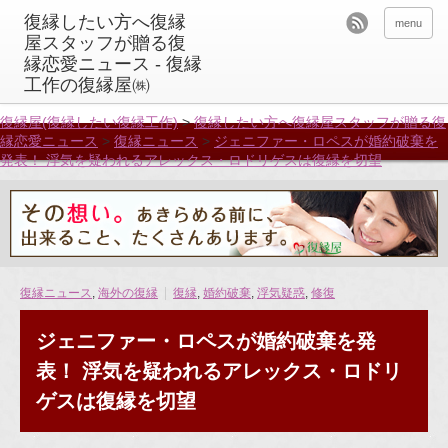
menu
復縁屋(復縁したい復縁工作)
>
復縁したい方へ復縁屋スタッフが贈る復
縁恋愛ニュース
>
復縁ニュース
>
ジェニファー・ロペスが婚約破棄を
発表！ 浮気を疑われるアレックス・ロドリゲスは復縁を切望
復縁ニュース
,
海外の復縁
復縁
,
婚約破棄
,
浮気疑惑
,
修復
ジェニファー・ロペスが婚約破棄を発
表！ 浮気を疑われるアレックス・ロドリ
ゲスは復縁を切望