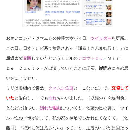
お笑いコンビ・クマムシの佐藤大樹が４日、
ツイッター
を更新。
この日、日本テレビ系で放送された「踊る！さんま御殿！！」に
最近まで
交際
していたというモデルの
デコウトミリ
＝Ｍｉｒｉ
Ｄｅ Ｃｏｕｔｏ＝が出演していたことに反応。
縦読み
に今の思
いをにじませた。
ミリは番組内で突然、
クマムシ佐藤
と「こないだまで」
交際して
いた
と告白し、「でも
別れ
ちゃいました。（収録の）２週間前」
となどと語った。
別れた理由
についても、佐藤の足の裏に「ウイ
ルス性のイボがあって、私の家を裸足で歩かれたくなくて。（佐
藤は）『絶対に俺は治さない』って」と、足裏のイボが原因だっ