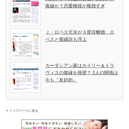
復縁か？恋愛模様が複雑すぎ
Ｊ・ロペス元夫が３度目離婚、ロ
ペスと復縁説も浮上
カーダシアン家はカイリー＆トラ
ヴィスの復縁を熱望？ 2人の関係は
今も「友好的」
トップページに戻る