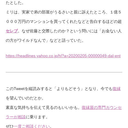
たとした。
ミリは、実家で弟の部屋がうるさいと親に訴えたところ、１億５
０００万円のマンションを買ってくれたなどと告白するほどの超
セレブ
。なぜ佐藤と交際したのか？という問いには「お金ない人
の方がワイルドなんで」などと語っていた。
https://headlines.yahoo.co.jp/hl?a=20200205-00000049-dal-ent
このTweetを縦読みすると「よりもどそう」となり、今でも
復縁
を望んでいのだとか。
素直な気持ちを伝えて見るのもいいかも。
復縁屋の専門
カウンセ
ラーが相談
に乗ります。
ぜひ
一度ご相談ください
。