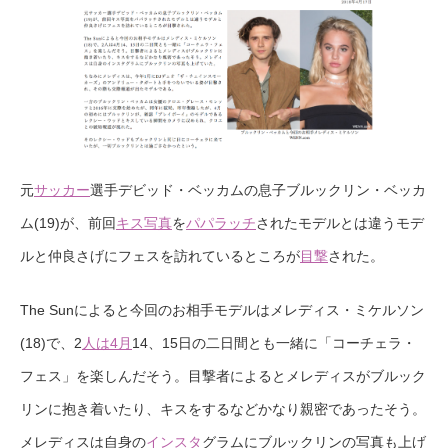
元
サッカー
選手デビッド・ベッカムの息子ブルックリン・ベッカ
ム(19)が、前回
キス写真
を
パパラッチ
されたモデルとは違うモデ
ルと仲良さげにフェスを訪れているところが
目撃
された。
The Sunによると今回のお相手モデルはメレディス・ミケルソン
(18)で、2
人は4月
14、15日の二日間とも一緒に「コーチェラ・
フェス」を楽しんだそう。目撃者によるとメレディスがブルック
リンに抱き着いたり、キスをするなどかなり親密であったそう。
メレディスは自身の
インスタ
グラムにブルックリンの写真も上げ