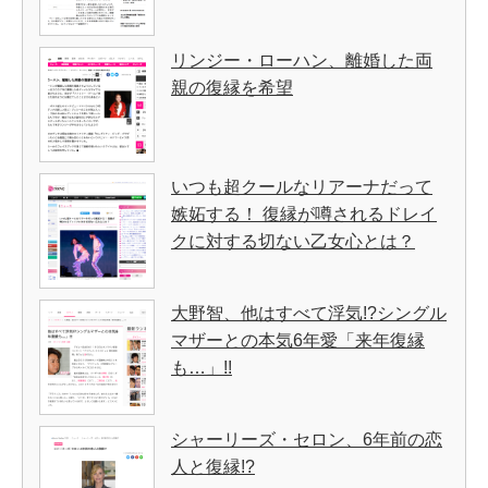
リンジー・ローハン、離婚した両
親の復縁を希望
いつも超クールなリアーナだって
嫉妬する！ 復縁が噂されるドレイ
クに対する切ない乙女心とは？
大野智、他はすべて浮気!?シングル
マザーとの本気6年愛「来年復縁
も…」!!
シャーリーズ・セロン、6年前の恋
人と復縁!?