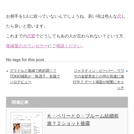
お相手を1人に絞っていないんでしょうね。若い頃は色んな
恋
し
たら良いと思います。
これまでの
恋愛
でどうしてもあの人が忘れられない？という方、
復縁屋のカウンセラー
にご
相談ください
。
No tags for this post.
グラドルと復縁で絶好調！？
ジャスティン・ビーバー、ウワ
TOKIO城島が「島茂子」名義で
サの金髪美女との仲が急速に進
ソロデビュー
行中？ デート場面が頻繁にキャ
ッチ
関連記事
Ｋ・ペリーとＯ・ブルーム結婚前
進？２ショット披露