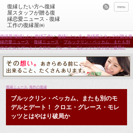
menu
復縁屋(復縁したい復縁工作)
>
復縁したい方へ復縁屋スタッフが贈る復
縁恋愛ニュース
>
復縁ニュース
>
ブルックリン・ベッカム、またも別
のモデルとデート！ クロエ・グレース・モレッツとはやはり破局か
復縁ニュース
,
海外の復縁
ブルックリン・ベッカム、またも別のモ
デルとデート！ クロエ・グレース・モレ
ッツとはやはり破局か