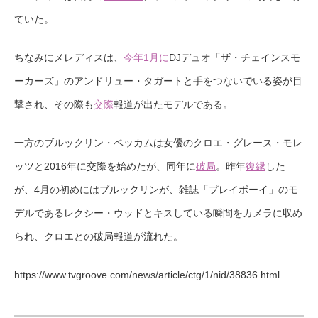
ていた。
ちなみにメレディスは、
今年1月に
DJデュオ「ザ・チェインスモ
ーカーズ」のアンドリュー・タガートと手をつないでいる姿が目
撃され、その際も
交際
報道が出たモデルである。
一方のブルックリン・ベッカムは女優のクロエ・グレース・モレ
ッツと2016年に交際を始めたが、同年に
破局
。昨年
復縁
した
が、4月の初めにはブルックリンが、雑誌「プレイボーイ」のモ
デルであるレクシー・ウッドとキスしている瞬間をカメラに収め
られ、クロエとの破局報道が流れた。
https://www.tvgroove.com/news/article/ctg/1/nid/38836.html