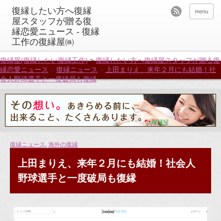
menu
復縁屋(復縁したい復縁工作)
>
復縁したい方へ復縁屋スタッフが贈る復
縁恋愛ニュース
>
復縁ニュース
>
上田まりえ、来年２月にも結婚！社
会人野球選手と一度破局も復縁
復縁ニュース
,
海外の復縁
上田まりえ、来年２月にも結婚！社会人
野球選手と一度破局も復縁