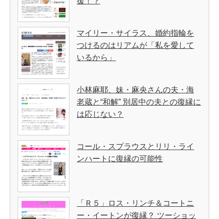
援！？
マイリー・サイラス、婚約指輪を
つけるのはリアムが「私を愛して
いるから」
小林麻耶、妹・麻央さんの夫・海
老蔵と“和解” 別居中の夫との復縁に
は応じない？
コール・スプラウスとリリ・ライ
ンハートに復縁の可能性
「Ｒ５」ロス・リンチ＆コートニ
ー・イートンが復縁？ ツーショッ