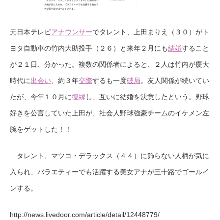
元日本テレビ
アナウンサー
でタレント、上田まりえ（３０）がト
ヨタ自動車の竹内大助投手（２６）と来年２月にも
結婚
すること
が２１日、分かった。複数の関係者によると、２人は竹内が慶大
時代に
出会い
、約３年
交際
するも一度
破局
。友人関係が続いてい
たが、今年１０月に
復縁
し、互いに結婚を決意したという。野球
好きを公言していた上田が、社会人野球強豪チームのイケメン左
腕をゲットした！！
タレント、マツコ・デラックス（４４）に飾らない人柄が気に
入られ、バラエティーでも活躍する美女アナが三十路でゴールイ
ンする。
http://news.livedoor.com/article/detail/12448779/