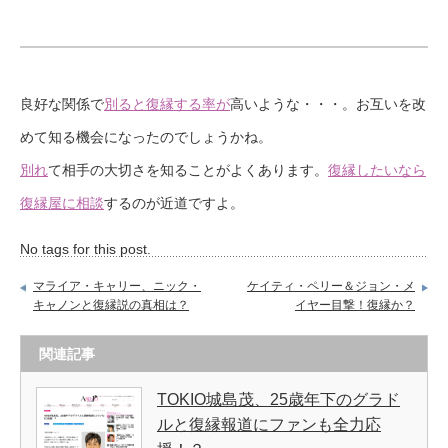
良好な関係で
別ると復縁する率が
高いような・・・。お互いを改
めて知る機会になったのでしょうかね。
別れ
て相手の大切さを知ることがよくあります。
復縁したいなら
復縁屋に相談
するのが近道ですよ。
No tags for this post.
マライア・キャリー、ニック・
ケイティ・ペリー＆ジョン・メ
キャノンと復縁説の真相は？
イヤー目撃！復縁か？
関連記事
TOKIO城島茂、25歳年下のグラド
ルと復縁報道にファンも全力応