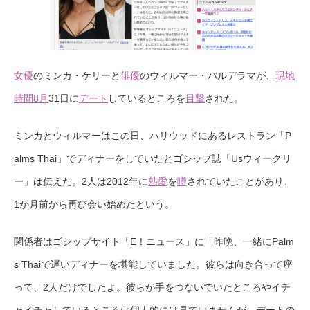
女優
のミンカ・ケリーと
俳優
のウィルマー・バルデラマが、
現地
時間8月
31日に
デート
しているところを
目撃
された。
ミンカとウィルマーはこの日、ハリウッドにあるレストラン「P
alms Thai」でディナーをしていたとゴシップ誌「Usウィークリ
ー」は伝えた。2人は2012年に
熱愛
を
噂
されていたことがあり、
1か月前から再び会い始めたという。
関係者はゴシップサイト「E！ニュース」に「昨晩、一緒にPalm
s Thaiで遅いディナーを堪能していました。彼らは向き合って座
って、2人だけでしたよ。彼らが手をつないでいたところやイチ
ャイチャしているところは個人的には見ていませんが、デートの