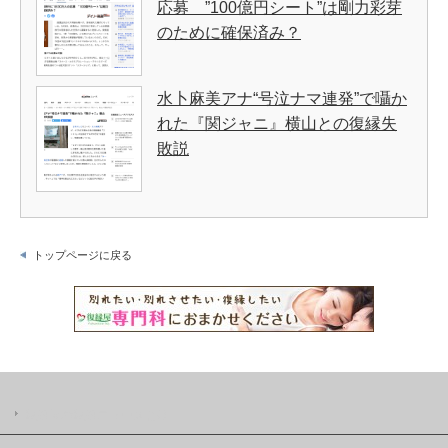
応募 ”100億円シート”は剛力彩芽
のために確保済み？
水卜麻美アナ“号泣ナマ連発”で囁か
れた『関ジャニ』横山との復縁失
敗説
トップページに戻る
復縁屋の復縁ニュースとは