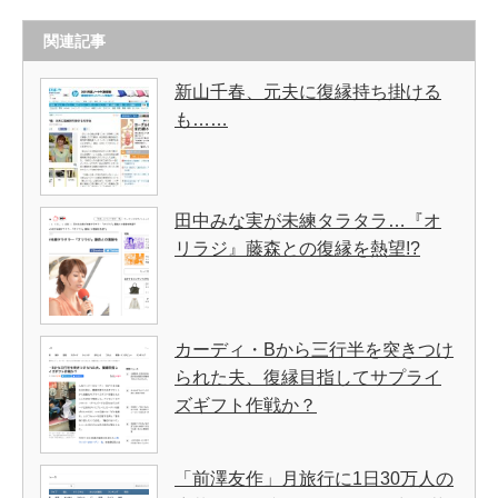
関連記事
新山千春、元夫に復縁持ち掛ける
も……
田中みな実が未練タラタラ…『オ
リラジ』藤森との復縁を熱望!?
カーディ・Bから三行半を突きつけ
られた夫、復縁目指してサプライ
ズギフト作戦か？
「前澤友作」月旅行に1日30万人の