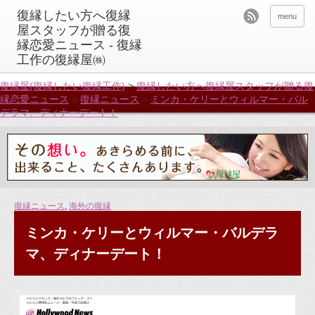
menu
復縁屋(復縁したい復縁工作)
>
復縁したい方へ復縁屋スタッフが贈る復
縁恋愛ニュース
>
復縁ニュース
>
ミンカ・ケリーとウィルマー・バル
デラマ、ディナーデート！
復縁ニュース
,
海外の復縁
ミンカ・ケリーとウィルマー・バルデラ
マ、ディナーデート！