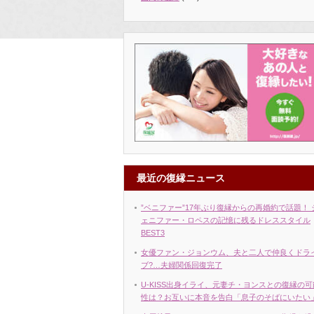
最近の復縁ニュース
”ベニファー”17年ぶり復縁からの再婚約で話題！ 
ェニファー・ロペスの記憶に残るドレススタイル
BEST3
女優ファン・ジョンウム、夫と二人で仲良くドラ
ブ?…夫婦関係回復完了
U-KISS出身イライ、元妻チ・ヨンスとの復縁の可
性は？お互いに本音を告白「息子のそばにいたい