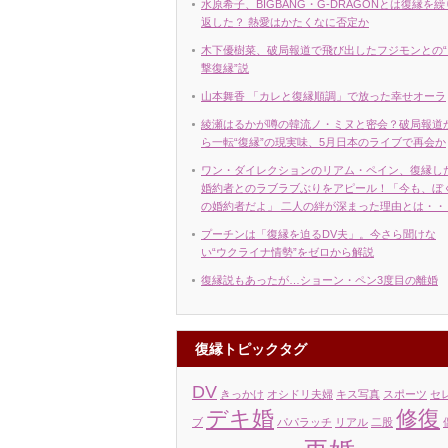
水原希子、BIGBANG・G-DRAGONとは復縁を繰
返した？ 熱愛はかたくなに否定か
木下優樹菜、破局報道で飛び出したフジモンとの“
撃復縁”説
山本舞香 「カレと復縁順調」で放った幸せオーラ
綾瀬はるかが噂の韓流ノ・ミヌと密会？破局報道
ら一転“復縁”の現実味、5月日本のライブで再会か
ワン・ダイレクションのリアム・ペイン、復縁し
婚約者とのラブラブぶりをアピール！「今も、ぼ
の婚約者だよ」 二人の絆が深まった理由とは・・
プーチンは「復縁を迫るDV夫」。今さら聞けな
い“ウクライナ情勢”をゼロから解説
復縁説もあったが…ショーン・ペン3度目の離婚
復縁トピックタグ
DV
きっかけ
オシドリ夫婦
キス写真
スポーツ
セ
デキ婚
修復
ブ
パパラッチ
リアル
二股