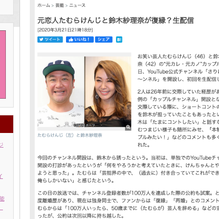
ジ
イ
能
」