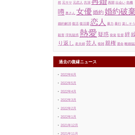
再婚
然
元サヤ
元恋人
共演
再開
出会い
危機
女優
婚約破
噂
婚約
奥さん
恋人
婚約解消
復活
復活愛
暴力
暴行
楽しそ
熱愛
疑惑
絆
殺害
浮気疑惑
発覚
監督
り返し
芸人
親権
老夫婦
複雑
運命
離婚協
過去の復縁ニュース
2022年6月
2022年5月
2022年4月
2022年3月
2022年2月
2022年1月
2021年12月
2021年11月