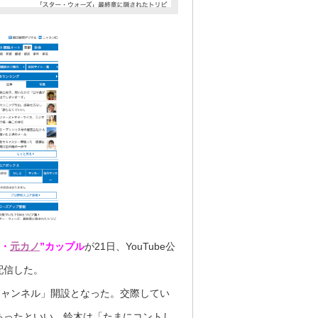
・
元カノ
”カップル
が21日、YouTube公
配信した。
チャンネル」開設となった。交際してい
あったといい、鈴木は「たまにコントし