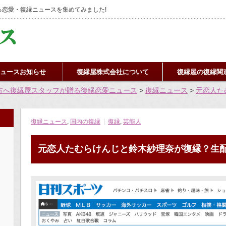
恋愛・復縁ニュースを集めてみました!
ュースお知らせ
復縁屋株式会社について
復縁屋の復縁関
方へ復縁屋スタッフが贈る復縁恋愛ニュース
>
復縁ニュース
>
元恋人た
復縁ニュース
,
国内の復縁
復縁
,
芸能人
元恋人たむらけんじと鈴木紗理奈が復縁？生