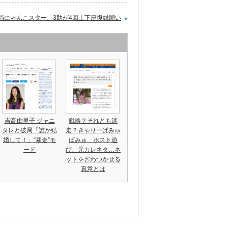
局にゃんこスター、3助が4回土下座復縁願い
吉高由里子 ジャニ
戦略？それとも迷
タレと破局「誰か結
走？きゃりーぱみゅ
婚して！」“暴走”モ
ぱみゅ ホスト遊
ード
び、元カレネタ…ネ
ットをざわつかせる
真意とは