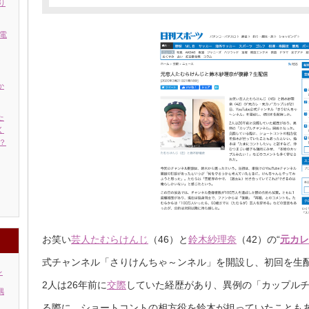
り
電
か
た
く
？
お笑い
芸人
たむらけんじ
（46）と
鈴木紗理奈
（42）の“
元カレ
式チャンネル「さりけんちゃ～ンネル」を開設し、初回を生
レ
2人は26年前に
交際
していた経歴があり、異例の「カップル
偶
る際に、ショートコントの相方役を鈴木が担っていたことも