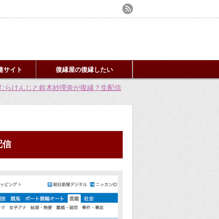
連サイト
復縁屋の復縁したい
むらけんじと鈴木紗理奈が復縁？生配信
配信