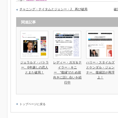
チャニング・テイタムとジェシー・J、再び破局
破
関連記事
ジェラルド・バトラ
レディー・ガガ＆テ
ハリー・スタイルズ
ー、6年越しの恋人
イラー・キニ
とケンダル・ジェン
とまた破局！
ー “復縁”のため前
ナー、復縁説が再浮
向きに話し合いを続
上！
行中
トップページに戻る