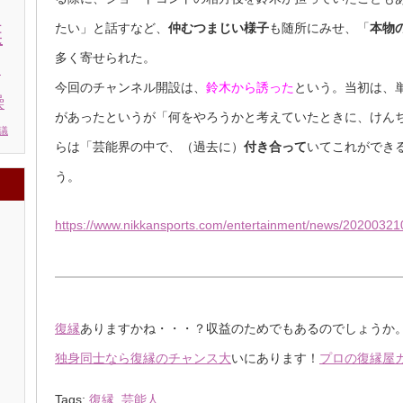
たい」と話すなど、
仲むつまじい様子
も随所にみせ、「
本物
棄
多く寄せられた。
う
今回のチャンネル開設は、
鈴木から誘った
という。当初は、単
繰
があったというが「何をやろうかと考えていたときに、けん
議
らは「芸能界の中で、（過去に）
付き合って
いてこれができ
う。
https://www.nikkansports.com/entertainment/news/2020032
復縁
ありますかね・・・？収益のためでもあるのでしょうか
独身同士なら復縁のチャンス大
いにあります！
プロの復縁屋
Tags:
復縁
,
芸能人