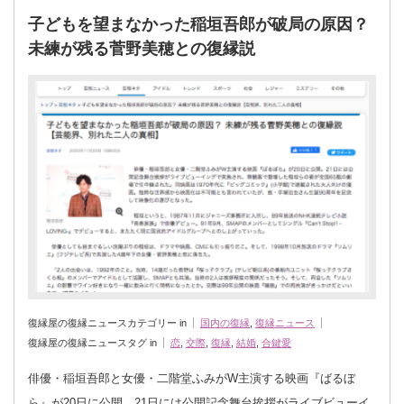
子どもを望まなかった稲垣吾郎が破局の原因？
未練が残る菅野美穂との復縁説
復縁屋の復縁ニュースカテゴリー in
国内の復縁
,
復縁ニュース
復縁屋の復縁ニュースタグ in
恋
,
交際
,
復縁
,
結婚
,
合鍵愛
俳優・稲垣吾郎と女優・二階堂ふみがW主演する映画『ばるぼ
ら』が20日に公開。21日には公開記念舞台挨拶がライブビューイ