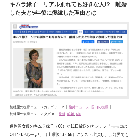
キムラ緑子 リアル別れても好きな人!? 離婚
した夫と5年後に復縁した理由とは
復縁屋の復縁ニュースカテゴリー in
復縁ニュース
,
国内の復縁
復縁屋の復縁ニュースタグ in
復縁
,
離婚
,
5年
個性派女優のキムラ緑子（60）が11日放送のカンテレ「モモコの
OH!ソレ!みーよ!」（土曜後13・59）にゲスト出演し、芸能界でも