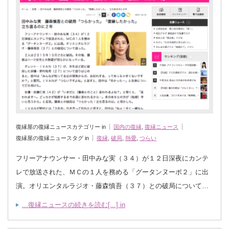
復縁屋の復縁ニュースカテゴリー in
国内の復縁
,
復縁ニュース
復縁屋の復縁ニュースタグ in
復縁
,
破局
,
熱愛
,
つらい
フリーアナウンサー・田中みな実（３４）が１２日深夜にカンテ
レで放送された、ＭＣの１人を務める「グータンヌーボ２」に出
演。オリエンタルラジオ・藤森慎吾（３７）との破局について…
...復縁ニュースの続きを読む[...] in