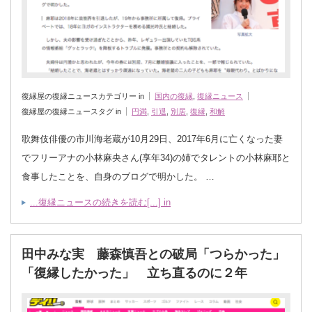
復縁屋の復縁ニュースカテゴリー in
国内の復縁
,
復縁ニュース
復縁屋の復縁ニュースタグ in
円満
,
引退
,
別居
,
復縁
,
和解
歌舞伎俳優の市川海老蔵が10月29日、2017年6月に亡くなった妻
でフリーアナの小林麻央さん(享年34)の姉でタレントの小林麻耶と
食事したことを、自身のブログで明かした。 …
...復縁ニュースの続きを読む[...] in
田中みな実 藤森慎吾との破局「つらかった」
「復縁したかった」 立ち直るのに２年