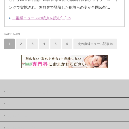
ングで実施され、無観客で登壇した稲垣らの姿が全国65館…
...復縁ニュースの続きを読む[...] in
PAGE NAVI
1
2
3
4
5
6
次の復縁ニュース記事 in
復縁屋の復縁ニュースとは
著作権
復縁屋株式会社
復縁屋の復縁工作