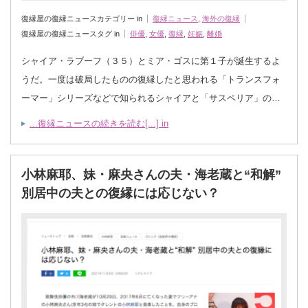
復縁屋の復縁ニュースカテゴリー in
復縁ニュース
,
海外の復縁
復縁屋の復縁ニュースタグ in
俳優
,
女優
,
復縁
,
妊娠
,
離婚
シャイア・ラブーフ（３５）とミア・ゴスに第１子が誕生するよ
うだ。一度は破局したものの復縁したと思われる「トランスフォ
ーマー」シリーズなどで知られるシャイアと「サスペリア」の…
...復縁ニュースの続きを読む[...] in
小林麻耶、妹・麻央さんの夫・海老蔵と“和解”
別居中の夫との復縁には応じない？