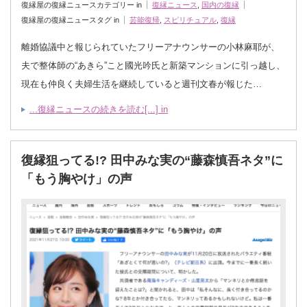
復縁屋の復縁ニュースカテゴリー in
復縁ニュース
,
国内の復縁
復縁屋の復縁ニュースタグ in
芸能復帰
,
スピリチュアル
,
復縁
離婚協議中と報じられていたフリーアナウンサーの小林麻耶が、
夫で整体師の“あきら”こと國光吟氏と新築マンションに引っ越し、
現在も仲良く夫婦生活を継続していると週刊文春が報じた…
...復縁ニュースの続きを読む[...] in
復縁狙ってる!? 田中みな実の“藤森慎吾ネタ”に
「もう胸やけ」の声