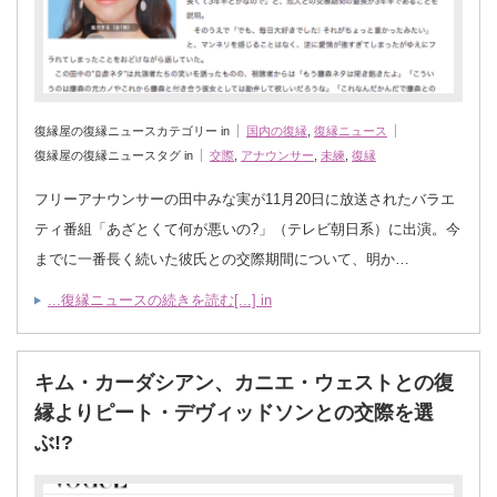
復縁屋の復縁ニュースカテゴリー in
国内の復縁
,
復縁ニュース
復縁屋の復縁ニュースタグ in
交際
,
アナウンサー
,
未練
,
復縁
フリーアナウンサーの田中みな実が11月20日に放送されたバラエ
ティ番組「あざとくて何が悪いの?」（テレビ朝日系）に出演。今
までに一番長く続いた彼氏との交際期間について、明か…
...復縁ニュースの続きを読む[...] in
キム・カーダシアン、カニエ・ウェストとの復
縁よりピート・デヴィッドソンとの交際を選
ぶ!?