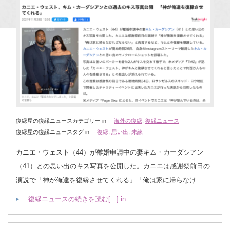
復縁屋の復縁ニュースカテゴリー in
海外の復縁
,
復縁ニュース
復縁屋の復縁ニュースタグ in
復縁
,
思い出
,
未練
カニエ・ウェスト（44）が離婚申請中の妻キム・カーダシアン
（41）との思い出のキス写真を公開した。カニエは感謝祭前日の
演説で「神が俺達を復縁させてくれる」「俺は家に帰らなけ…
...復縁ニュースの続きを読む[...] in