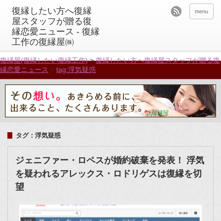
menu
復縁屋(復縁したい復縁工作)
>
復縁したい方へ復縁屋スタッフが贈る復
縁恋愛ニュース
>
tag:浮気疑惑
タグ：浮気疑惑
ジェニファー・ロペスが婚約破棄を発表！ 浮気
を疑われるアレックス・ロドリゲスは復縁を切
望