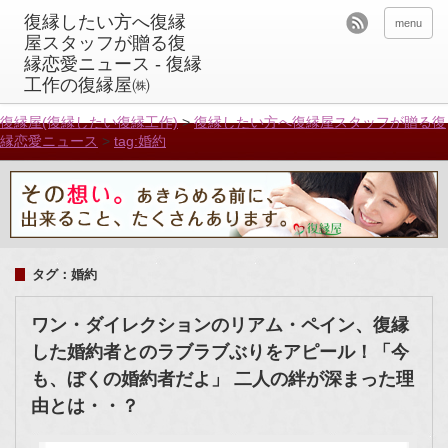
menu
復縁屋(復縁したい復縁工作)
>
復縁したい方へ復縁屋スタッフが贈る復
縁恋愛ニュース
>
tag:婚約
タグ：婚約
ワン・ダイレクションのリアム・ペイン、復縁
した婚約者とのラブラブぶりをアピール！「今
も、ぼくの婚約者だよ」 二人の絆が深まった理
由とは・・？