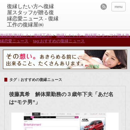
menu
復縁屋(復縁したい復縁工作)
>
復縁したい方へ復縁屋スタッフが贈る復
縁恋愛ニュース
>
tag:おすすめの復縁ニュース
タグ：おすすめの復縁ニュース
後藤真希 解体業勤務の３歳年下夫「あだ名
は“モテ男”」