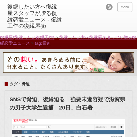
menu
復縁屋(復縁したい復縁工作)
>
復縁したい方へ復縁屋スタッフが贈る復
縁恋愛ニュース
>
tag:脅迫
タグ：脅迫
SNSで脅迫、復縁迫る 強要未遂容疑で滋賀県
の男子大学生逮捕 20日、白石署