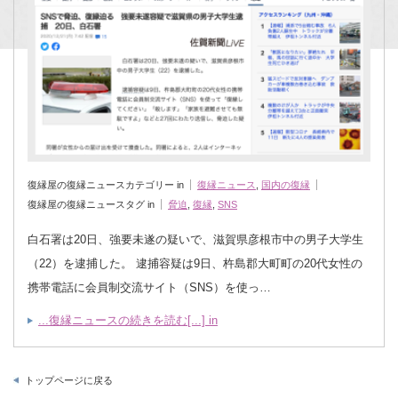
復縁屋の復縁ニュースカテゴリー in
復縁ニュース
,
国内の復縁
復縁屋の復縁ニュースタグ in
脅迫
,
復縁
,
SNS
白石署は20日、強要未遂の疑いで、滋賀県彦根市中の男子大学生
（22）を逮捕した。 逮捕容疑は9日、杵島郡大町町の20代女性の
携帯電話に会員制交流サイト（SNS）を使っ…
...復縁ニュースの続きを読む[...] in
トップページに戻る