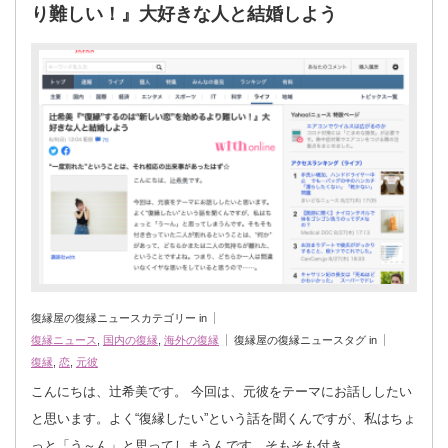
り難しい！』大好きな人と結婚しよう
復縁屋の復縁ニュースカテゴリー in
復縁ニュース
,
国内の復縁
,
海外の復縁
復縁屋の復縁ニュースタグ in
復縁
,
恋
,
元彼
こんにちは、辻希美です。 今回は、元彼をテーマにお話ししたい
と思います。よく“復縁したい”という話を聞くんですが、私はちょ
っと「う～ん」と思ってしまうんです。そもそも付き…