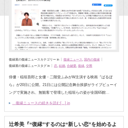
復縁屋の復縁ニュースカテゴリー in
復縁ニュース
,
国内の復縁
復縁屋の復縁ニュースタグ in
恋
,
結婚
,
合鍵愛
,
復縁
,
交際
俳優・稲垣吾郎と女優・二階堂ふみがW主演する映画『ばるぼ
ら』が20日に公開。21日には公開記念舞台挨拶がライブビューイ
ングで実施され、無観客で登壇した稲垣らの姿が全国65館…
...復縁ニュースの続きを読む[...] in
辻希美『“復縁”するのは“新しい恋”を始めるよ