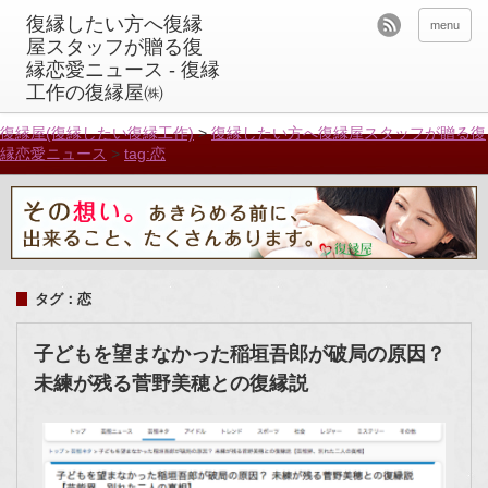
menu
復縁屋(復縁したい復縁工作)
>
復縁したい方へ復縁屋スタッフが贈る復
縁恋愛ニュース
>
tag:恋
タグ：恋
子どもを望まなかった稲垣吾郎が破局の原因？
未練が残る菅野美穂との復縁説