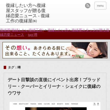
menu
復縁屋(復縁したい復縁工作)
>
復縁したい方へ復縁屋スタッフが贈る復
縁恋愛ニュース
>
tag:噂
タグ：噂
デート目撃談の直後にイベント出席！ブラッド
リー・クーパーとイリーナ・シェイクに復縁の
ウワサ