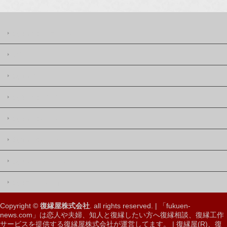
復縁屋の復縁ニュースとは
著作権
復縁屋株式会社
復縁屋の復縁工作
復縁屋の復縁したい
復縁屋の復縁工作
復縁屋の別れさせ屋(工作)
復縁ニュースサイトマップ
Copyright ©
復縁屋株式会社
. all rights reserved. | 「fukuen-
news.com」は恋人や夫婦、知人と
復縁したい
方へ
復縁相談、復縁工作
サービスを提供する復縁屋株式会社
が運営してます。 |
復縁屋(R)
、
復